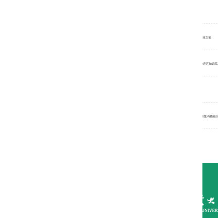
万博体育 获批2项江苏省社会科学基金项目
万博体育 喜获国家自然科学基金青年科学基金项目立项
2021年度国家社科基金重大项目“中国古代典籍跨语言知识库构
王东波教授喜获国家社科基金重大项目
转发：前沿| 万博体育 黄水清教授团队研制完成后生动物基因