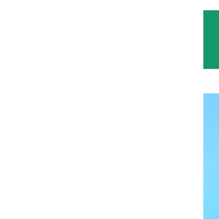
|
|
|
|
邮箱
设为万博体育
加入收藏
网站管理
English
生管理
招生就业
MEM培养