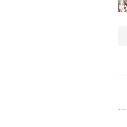
学院
机构设置
万博概况
现任领导
主任 张兆同
机构设置
副主任
学院办公室
成员 张兆同 郑德俊 何琳 付少雄 王东波 汪浩祥
学生工作办公室
秘书 秦可蓉